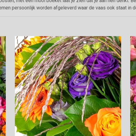
oosten, met een mooi boeket laat je zien dat je aan hen denkt. B
emen persoonlijk worden afgeleverd waar de vaas ook staat in d