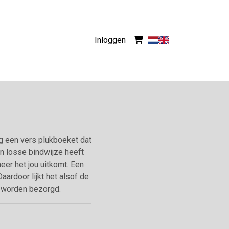
Inloggen
ig een vers plukboeket dat
n losse bindwijze heeft
eer het jou uitkomt. Een
ardoor lijkt het alsof de
g worden bezorgd.