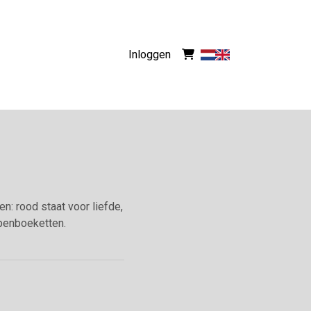
Inloggen
n: rood staat voor liefde,
lpenboeketten.